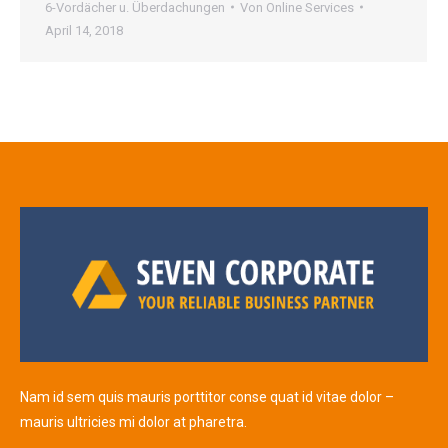
6-Vordächer u. Überdachungen
Von
Online Services
April 14, 2018
Nam id sem quis mauris porttitor conse quat id vitae dolor –
mauris ultricies mi dolor at pharetra.