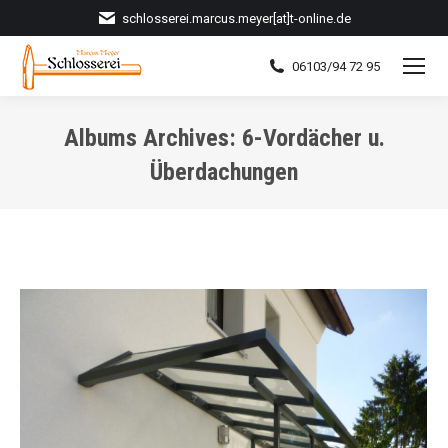
schlosserei.marcus.meyer[at]t-online.de
06103/94 72 95
Albums Archives:
6-Vordächer u.
Überdachungen
Sie befinden sich hier: