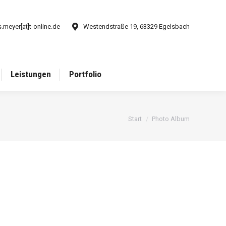
.meyer[at]t-online.de
Westendstraße 19, 63329 Egelsbach
Leistungen
Portfolio
Sie befinden sich hier:
Start
Photo Album