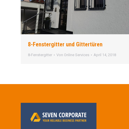
8-Fenstergitter und Gittertüren
8-Fenstergitter
Von
Online Services
April 14, 2018