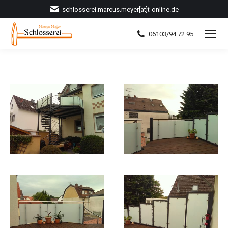
schlosserei.marcus.meyer[at]t-online.de
06103/94 72 95